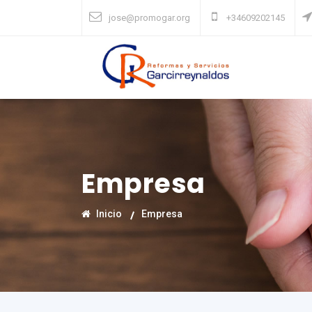
jose@promogar.org
+34609202145
Empresa
Inicio
Empresa